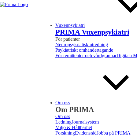
Vuxenpsykiatri
PRIMA Vuxenpsykiatri
För patienter
Neuropsykriatisk utredning
Psykiatriskt omhändertagande
För remittenter och vårdgrannar
Digitala 
Om oss
Om PRIMA
Om oss
Ledning
Journalsystem
Miljö & Hållbarhet
Forskning
Evidensråd
Jobba på PRIMA