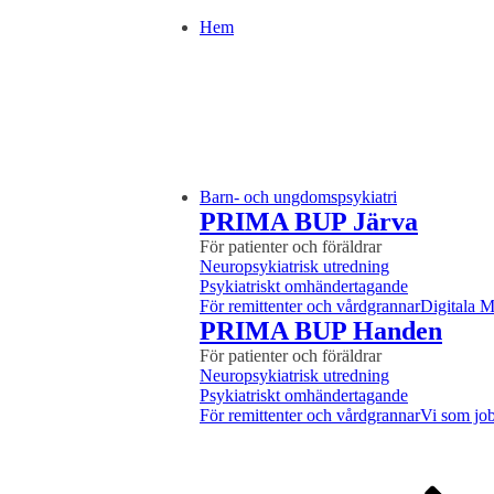
Hem
Barn- och ungdomspsykiatri
PRIMA BUP Järva
För patienter och föräldrar
Neuropsykiatrisk utredning
Psykiatriskt omhändertagande
För remittenter och vårdgrannar
Digitala 
PRIMA BUP Handen
För patienter och föräldrar
Neuropsykiatrisk utredning
Psykiatriskt omhändertagande
För remittenter och vårdgrannar
Vi som job