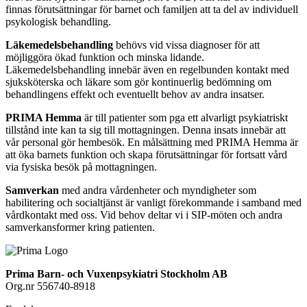
finnas förutsättningar för barnet och familjen att ta del av individuell
psykologisk behandling.
Läkemedelsbehandling
behövs vid vissa diagnoser för att
möjliggöra ökad funktion och minska lidande.
Läkemedelsbehandling innebär även en regelbunden kontakt med
sjuksköterska och läkare som gör kontinuerlig bedömning om
behandlingens effekt och eventuellt behov av andra insatser.
PRIMA Hemma
är till patienter som pga ett alvarligt psykiatriskt
tillstånd inte kan ta sig till mottagningen. Denna insats innebär att
vår personal gör hembesök. En målsättning med PRIMA Hemma är
att öka barnets funktion och skapa förutsättningar för fortsatt vård
via fysiska besök på mottagningen.
Samverkan
med andra vårdenheter och myndigheter som
habilitering och socialtjänst är vanligt förekommande i samband med
vårdkontakt med oss. Vid behov deltar vi i SIP-möten och andra
samverkansformer kring patienten.
Prima Barn- och Vuxenpsykiatri Stockholm AB
Org.nr 556740-8918