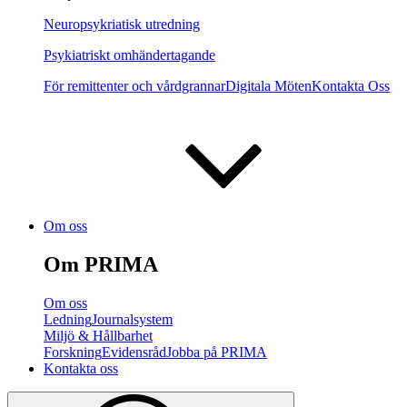
Neuropsykriatisk utredning
Psykiatriskt omhändertagande
För remittenter och vårdgrannar
Digitala Möten
Kontakta Oss
Om oss
Om PRIMA
Om oss
Ledning
Journalsystem
Miljö & Hållbarhet
Forskning
Evidensråd
Jobba på PRIMA
Kontakta oss