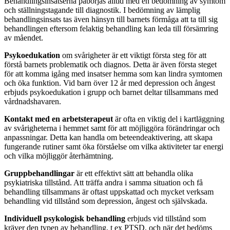
Behandlingsinsatserna påbörjas alltid med en bedömning av symtom
och ställningstagande till diagnostik. I bedömning av lämplig
behandlingsinsats tas även hänsyn till barnets förmåga att ta till sig
behandlingen eftersom felaktig behandling kan leda till försämring
av måendet.
Psykoedukation
om svårigheter är ett viktigt första steg för att
förstå barnets problematik och diagnos. Detta är även första steget
för att komma igång med insatser hemma som kan lindra symtomen
och öka funktion. Vid barn över 12 år med depression och ångest
erbjuds psykoedukation i grupp och barnet deltar tillsammans med
vårdnadshavaren.
Kontakt med en arbetsterapeut
är ofta en viktig del i kartläggning
av svårigheterna i hemmet samt för att möjliggöra förändringar och
anpassningar. Detta kan handla om beteendeaktivering, att skapa
fungerande rutiner samt öka förståelse om vilka aktiviteter tar energi
och vilka möjliggör återhämtning.
Gruppbehandlingar
är ett effektivt sätt att behandla olika
psykiatriska tillstånd. Att träffa andra i samma situation och få
behandling tillsammans är oftast uppskattad och mycket verksam
behandling vid tillstånd som depression, ångest och självskada.
Individuell psykologisk behandling
erbjuds vid tillstånd som
kräver den typen av behandling, t ex PTSD, och när det bedöms