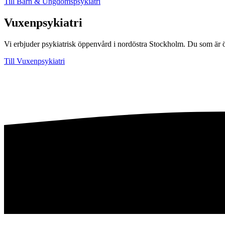
Till Barn & Ungdomspsykiatri
Vuxenpsykiatri
Vi erbjuder psykiatrisk öppenvård i nordöstra Stockholm. Du som är ö
Till Vuxenpsykiatri