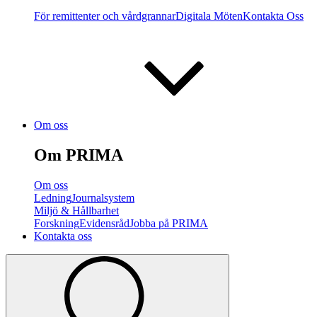
För remittenter och vårdgrannar
Digitala Möten
Kontakta Oss
Om oss
Om PRIMA
Om oss
Ledning
Journalsystem
Miljö & Hållbarhet
Forskning
Evidensråd
Jobba på PRIMA
Kontakta oss