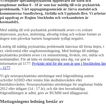
Vi erbjuder specialistpsykiatrisk öppenvård för barn och
ungdomar mellan 0 - 18 år som har måttlig till svår psykiatrisk
problematik. Vårt upptagningsområde är Järva stadsdel och
kommunerna Sundbyberg, Järfälla och Upplands-Bro. Vi arbetar
på uppdrag av Region Stockholm och verksamheten är
kostnadsfri.
Med måttlig till svår psykiatrisk problematik avses t ex svårare
depression, psykos, ätstörning, allvarlig tvång och svårare former av
ångest som påverkar barnets fungerande tydligt negativt.
Lindrig till måttlig psykiatriska problematik hänvisas till första linjen, t
ex vårdcentral eller ungdomsmottagning. Med lindriga till måttliga
psykiatriska problem avses t ex sömnstörning, livskris, oro, rädsla och
nedstämdhet. För att hitta en mottagning nära dig, var god se
information på 1177:
Psykiskt stöd för dig som är ung i Stockholms län
– 1177
.
Vi gör neuropsykiatriska utredningar med frågeställning autism
och/eller ADHD efter remiss från skolhälsovården eller
barnhälsovården. Neuropsykiatriska utredningar för ungdomar födda
2012 eller tidigare (14 - 17 år), och där den huvudsakliga
frågeställningen är adhd, görs av BUMM med tilläggsavtal.
Mottagningens ledning består av