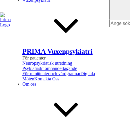
Vuxenpsykiatri
Search
for
PRIMA Vuxenpsykiatri
För patienter
Neuropsykriatisk utredning
Psykiatriskt omhändertagande
För remittenter och vårdgrannar
Digitala
Möten
Kontakta Oss
Om oss