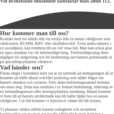
Vid livshotande situationer kontaktar man alltid 112.
Hur kommer man till oss?
Kontakt med oss inleds ofta via remiss från en annan vårdgivare som
vårdcentral, BUMM, BHV eller skolhälsovård. Även andra enheter, t
ex socialtjänst, kan remittera till oss vid vissa fall. Man kan också göra
en egen anmälan via vår telefonrådgivning. Telefonrådgivning finns
dagligen för rådgivning och för bedömning om barnets problematik är
på specialistpsykiatrins vårdnivå.
Vad händer sen?
Första steget i kontakten med oss är ett nybesök på mottagningen då ni
kommer att träffa läkare och/eller psykolog som ställer frågor om
barnets situation och symtom. Efter detta bedömningssamtal beslutas
om nästa steg. Detta kan innebära t ex fortsatt bedömning, initiering av
en behandlingsinsats eller neuropsykiatrisk utredning. Ibland kommer
vi fram till att barnets problematik kan bli bättre hjälpt hos en annan
vårdgivare. I så fall kommer vi hänvisa er vidare till rätt instans.
Vi planerar vården utifrån barnets svårigheter och utvärderar
kontinuerligt om insatsen ger positiv effekt för barnets funktion i