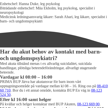
Enhetschef: Hanna Duke, leg psykolog
Biträdande enhetschef: Miia Ekholm, leg psykolog, specialist i
neuropsykologi
Medicinsk ledningsansvarig läkare: Sarah Ahari, leg läkare, specialist i
barn- och ungdomspsykiatri
Har du akut behov av kontakt med barn-
och ungdomspsykiatri?
Med akuta tillstånd menas t ex allvarlig suicidalitet, suicidala
handlingar, plötsliga beteendeförändringar, allvarligt utagerande
beteende.
Vardagar kl 08:00 – 16:00
PRIMA BUP Järva har akutansvar för barn inom vårt
upptagningsområde på vardagar mellan kl 08 – 16. Ring oss på
08-410
60 710
. Bor du i ett annat område, kontakta BUP En väg in
08-123
524 50
.
Efter kl 16:00 samt helger
På kvällar och helger kontaktar med BUP Akuten,
08-123 669 00
.