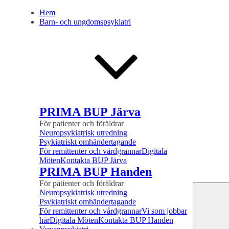
Hem
Barn- och ungdomspsykiatri
PRIMA BUP Järva
För patienter och föräldrar
Neuropsykiatrisk utredning
Psykiatriskt omhändertagande
För remittenter och vårdgrannar
Digitala
Möten
Kontakta BUP Järva
PRIMA BUP Handen
För patienter och föräldrar
Neuropsykiatrisk utredning
Psykiatriskt omhändertagande
För remittenter och vårdgrannar
Vi som jobbar
här
Digitala Möten
Kontakta BUP Handen