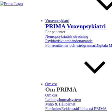
Vuxenpsykiatri
PRIMA Vuxenpsykiatri
För patienter
Neuropsykriatisk utredning
Psykiatriskt omhändertagande
För remittenter och vårdgrannar
Digitala 
Om oss
Om PRIMA
Om oss
Ledning
Journalsystem
Miljö & Hållbarhet
Forskning
Evidensråd
Jobba på PRIMA