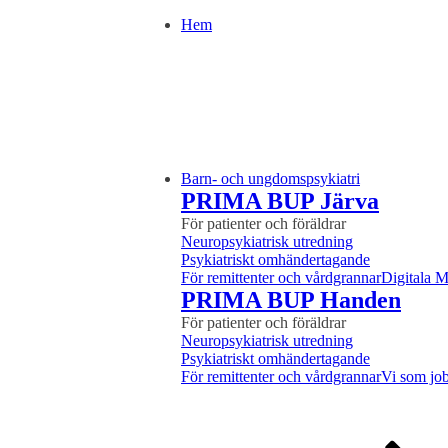
Hem
Barn- och ungdomspsykiatri
PRIMA BUP Järva
För patienter och föräldrar
Neuropsykiatrisk utredning
Psykiatriskt omhändertagande
För remittenter och vårdgrannar
Digitala 
PRIMA BUP Handen
För patienter och föräldrar
Neuropsykiatrisk utredning
Psykiatriskt omhändertagande
För remittenter och vårdgrannar
Vi som job