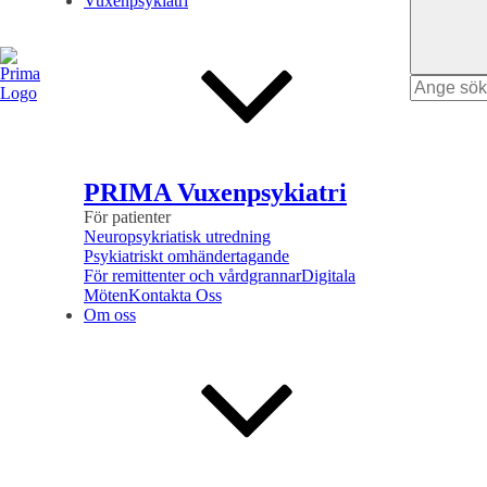
Vuxenpsykiatri
Search
for
PRIMA Vuxenpsykiatri
För patienter
Neuropsykriatisk utredning
Psykiatriskt omhändertagande
För remittenter och vårdgrannar
Digitala
Möten
Kontakta Oss
Om oss