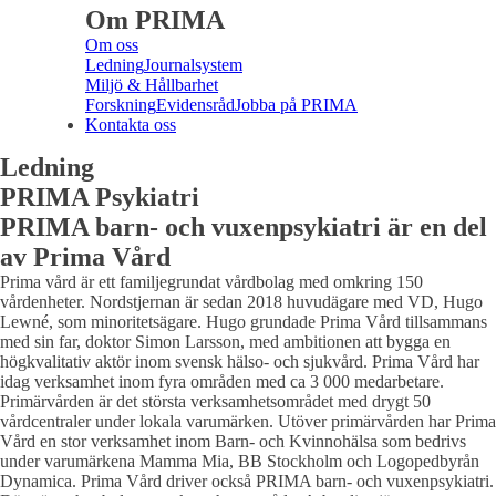
Om PRIMA
Om oss
Ledning
Journalsystem
Miljö & Hållbarhet
Forskning
Evidensråd
Jobba på PRIMA
Kontakta oss
Ledning
PRIMA Psykiatri
PRIMA barn- och vuxenpsykiatri är en del
av Prima Vård
Prima vård är ett familjegrundat vårdbolag med omkring 150
vårdenheter. Nordstjernan är sedan 2018 huvudägare med VD, Hugo
Lewné, som minoritetsägare. Hugo grundade Prima Vård tillsammans
med sin far, doktor Simon Larsson, med ambitionen att bygga en
högkvalitativ aktör inom svensk hälso- och sjukvård. Prima Vård har
idag verksamhet inom fyra områden med ca 3 000 medarbetare.
Primärvården är det största verksamhetsområdet med drygt 50
vårdcentraler under lokala varumärken. Utöver primärvården har Prima
Vård en stor verksamhet inom Barn- och Kvinnohälsa som bedrivs
under varumärkena Mamma Mia, BB Stockholm och Logopedbyrån
Dynamica. Prima Vård driver också PRIMA barn- och vuxenpsykiatri.