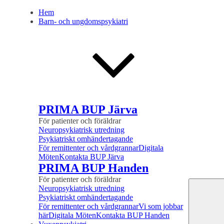
Hem
Barn- och ungdomspsykiatri
PRIMA BUP Järva
För patienter och föräldrar
Neuropsykiatrisk utredning
Psykiatriskt omhändertagande
För remittenter och vårdgrannar
Digitala
Möten
Kontakta BUP Järva
PRIMA BUP Handen
För patienter och föräldrar
Neuropsykiatrisk utredning
Psykiatriskt omhändertagande
För remittenter och vårdgrannar
Vi som jobbar
här
Digitala Möten
Kontakta BUP Handen