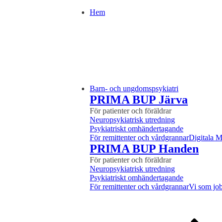
Hem
Barn- och ungdomspsykiatri
PRIMA BUP Järva
För patienter och föräldrar
Neuropsykiatrisk utredning
Psykiatriskt omhändertagande
För remittenter och vårdgrannar
Digitala 
PRIMA BUP Handen
För patienter och föräldrar
Neuropsykiatrisk utredning
Psykiatriskt omhändertagande
För remittenter och vårdgrannar
Vi som job