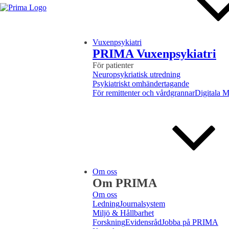
Vuxenpsykiatri
PRIMA Vuxenpsykiatri
För patienter
Neuropsykriatisk utredning
Psykiatriskt omhändertagande
För remittenter och vårdgrannar
Digitala 
Om oss
Om PRIMA
Om oss
Ledning
Journalsystem
Miljö & Hållbarhet
Forskning
Evidensråd
Jobba på PRIMA