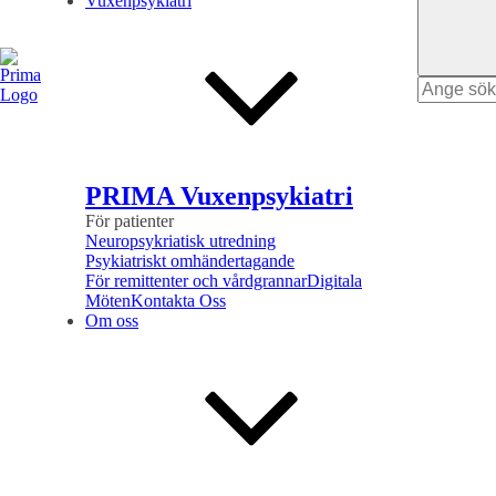
Vuxenpsykiatri
Search
for
PRIMA Vuxenpsykiatri
För patienter
Neuropsykriatisk utredning
Psykiatriskt omhändertagande
För remittenter och vårdgrannar
Digitala
Möten
Kontakta Oss
Om oss