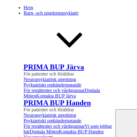
Hem
Barn- och ungdomspsykiatri
PRIMA BUP Järva
För patienter och föräldrar
Neuropsykiatrisk utredning
Psykiatriskt omhändertagande
För remittenter och vårdgrannar
Digitala
Möten
Kontakta BUP Järva
PRIMA BUP Handen
För patienter och föräldrar
Neuropsykiatrisk utredning
Psykiatriskt omhändertagande
För remittenter och vårdgrannar
Vi som jobbar
här
Digitala Möten
Kontakta BUP Handen